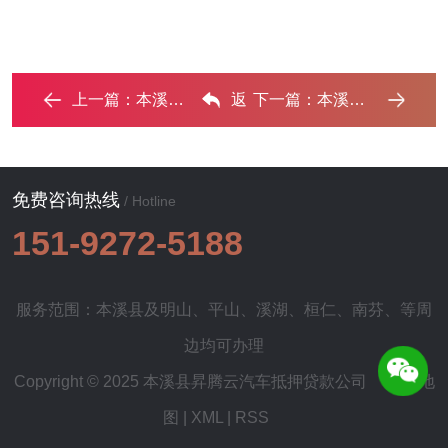
上一篇：
本溪县车辆抵押贷款的产品对比和选择解析 ...‌
返
下一篇：
本溪县车抵贷不押车贷款行情‌
回列表
免费咨询热线
/ Hotline
151-9272-5188
服务范围：本溪县及
明山
、
平山
、
溪湖
、
桓仁
、
南芬
、等周
边均可办理
Copyright © 2025 本溪县昇腾云汽车抵押贷款公司
网站地
图
|
XML
|
RSS