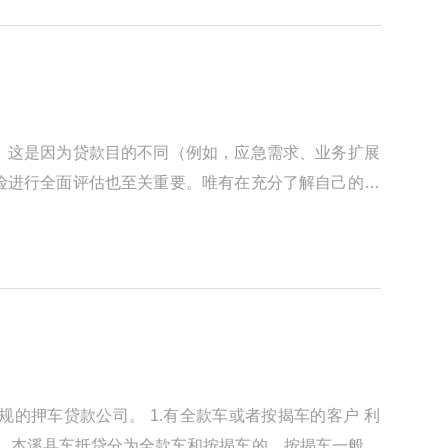
。这是因为贷款目的不同（例如，应急需求、业务扩展
险进行全面评估也至关重要。唯有在充分了解自己的还
的押车贷款公司。 1.有全款车或者按揭车的客户 利
38元】 本溪县车抵贷分为全款车和按揭车的。按揭车一般抵