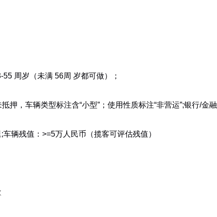
55 周岁（未满 56周 岁都可做）；
未抵押，车辆类型标注含“小型”；使用性质标注“非营运”;银行/
公里;车辆残值：>=5万人民币（揽客可评估残值）
款