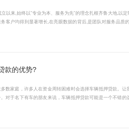
年成立以来,始终以"专业为本、服务为先"的理念扎根齐鲁大地,
务客户均得到显著增长,在亮眼数据的背后,是团队对服务品质
。以下是一些广泛认可的汽 ...
贷款的优势?
大多数家庭，许多人在资金周转困难时会选择车辆抵押贷款。让
一。对于名下有车的朋友来说，车辆抵押贷款可能是一个不错的
贷款呢？ 【额度高】：根据信 ...