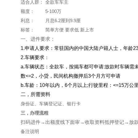
适合人群：
全款车车主
额度：
5-100万
利息：
月息6.2厘到9.9厘
标签：
简单方便 要求低 新上市
一、进件要求：
1.申请人要求：常驻国内的中国大陆户籍人士，年龄23-
2.车辆要求：
a.车辆状态：全款车，按揭车都可申请:放款时车辆需
数<=2，小贷，民间机构撤押后3个月方可申请
b.车龄：10年以内，6个月以上;行驶里程：<=15万
二，所需资料
身份证、车辆登记证、银行卡
三，办理流程
扫码进件→出额度线下面审→收取资料抵押登记→放
备注说明