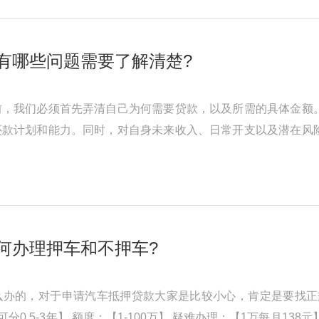
有哪些问题需要了解清楚?
前，我们必须首先弄清自己为何需要贷款，以及所需的具体金额
还款计划和能力。同时，对自身未来收入、日常开支以及潜在风
请，我们才能确保贷款过程顺 ...
何办理押车和不押车?
办的，对于申请汽车抵押贷款大家是比较小心，肯定是要找正规
可分0.5-3年】 额度：【1-100万】 疑难办理：【1万每月1