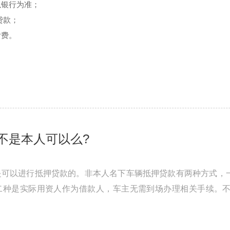
以银行为准；
贷款；
付费。
不是本人可以么?
是可以进行抵押贷款的。非本人名下车辆抵押贷款有两种方式，
二种是实际用资人作为借款人，车主无需到场办理相关手续。
高利息的方式，弥补经营风险。正 ...