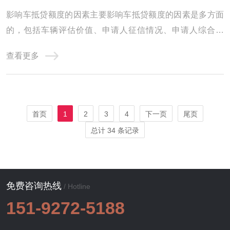
影响车抵贷额度的因素主要影响车抵贷额度的因素是多方面
的，包括车辆评估价值、申请人征信情况、申请人综合情
况、贷款机构政策以及其他因素。因此，在申请车抵贷时，
查看更多
申请人需要全面考虑这些因素，以提高贷款成功率并获得更
高的贷款额度。本溪县影响汽车抵押贷款额度的因素有哪
些? 1、品牌 传统燃油车保值率要远大于新能源 ...
首页
1
2
3
4
下一页
尾页
总计 34 条记录
免费咨询热线
/ Hotline
151-9272-5188