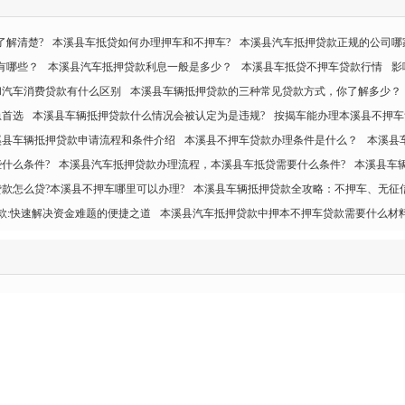
了解清楚?
本溪县车抵贷如何办理押车和不押车?
本溪县汽车抵押贷款正规的公司哪
有哪些？
本溪县汽车抵押贷款利息一般是多少？
本溪县车抵贷不押车贷款行情
影
和汽车消费贷款有什么区别
本溪县车辆抵押贷款的三种常见贷款方式，你了解多少？
急首选
本溪县车辆抵押贷款什么情况会被认定为是违规?
按揭车能办理本溪县不押车
溪县车辆抵押贷款申请流程和条件介绍
本溪县不押车贷款办理条件是什么？
本溪县
什么条件?
本溪县汽车抵押贷款办理流程，本溪县车抵贷需要什么条件?
本溪县车
款怎么贷?本溪县不押车哪里可以办理?
本溪县车辆抵押贷款全攻略：不押车、无征
款:快速解决资金难题的便捷之道
本溪县汽车抵押贷款中押本不押车贷款需要什么材料