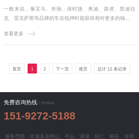
一般来说，像宝马、奔驰、保时捷、奥迪、路虎、凯迪拉
克、雷克萨斯等品牌的车在抵押时能获得相对更多的钱。这
是因为这些品牌的车辆在市场上具有较高的认可度和保值
查看更多
率。豪华车型、高级车型，比如奔驰 S 级、宝马 7 系等，由
于其本身的高端定位和配置，抵押价值往往更高，能贷到的
钱也就更多。车辆的车况对抵押金额影响也很大 ...
首页
1
2
下一页
尾页
总计 12 条记录
免费咨询热线
/ Hotline
151-9272-5188
服务范围：本溪县及
明山
、
平山
、
溪湖
、
桓仁
、
南芬
、等周