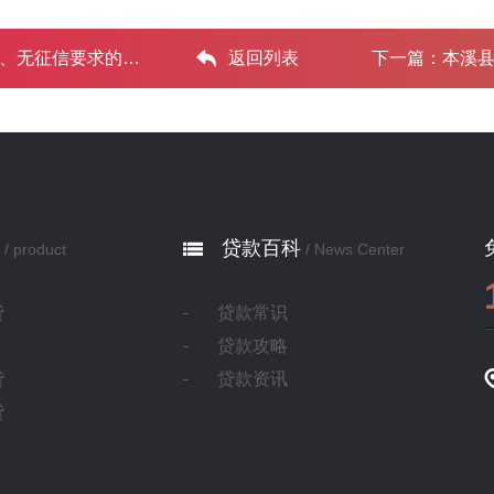
要求的申请 ...‌
返回列表
下一篇：
本溪县
贷款百科
/ product
/ News Center
贷
贷款常识
贷款攻略
贷
贷款资讯
贷