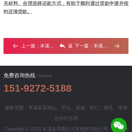
关材料、合理选择还款方式，有助于顺利通过贷款申请并按
时还清贷款。
上一篇：
本溪县汽车抵押贷款办理流程，本溪县车抵贷需要什么条 ...‌
返
下一篇：
本溪县汽车抵押借款的额度如何确定？ ...‌
回列表
免费咨询热线
/ Hotline
151-9272-5188
服务范围：本溪县及
明山
、
平山
、
溪湖
、
桓仁
、
南芬
、等周
边均可办理
Copyright © 2025 本溪县昇腾云汽车抵押贷款公司
网站地