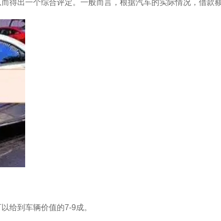
而得出一个综合评定。一般而言，根据汽车的实际情况，借款额度
以给到车辆价值的7-9成。