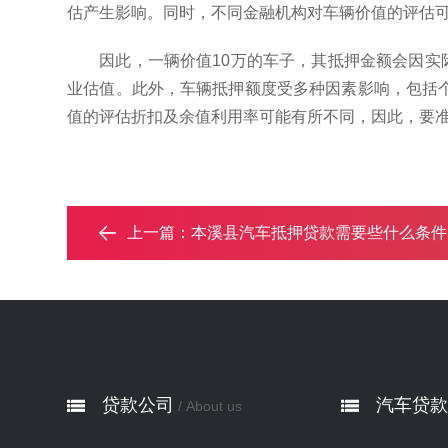
估产生影响。同时，不同金融机构对车辆价值的评估
因此，一辆价值10万的车子，其抵押金额会因实
业估值。此外，车辆抵押额度受多种因素影响，包括
值的评估折扣及余值利用率可能有所不同，因此，要
上一篇：
本溪县汽车抵押贷款需要些什么条件?
贷款公司
汽车贷款
/ About us