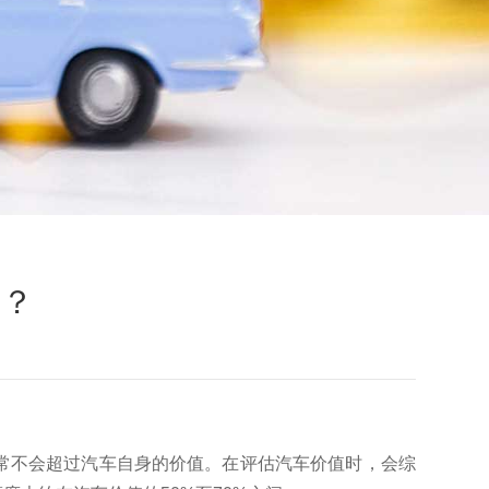
定？
常不会超过汽车自身的价值。在评估汽车价值时，会综