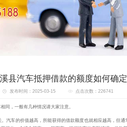
溪县汽车抵押借款的额度如何确
发布时间：2025-03-15
点击次数：226741
尽相同，一般有几种情况请大家注意。
关。汽车的价值越高，所能获得的借款额度也就相应越高，但通