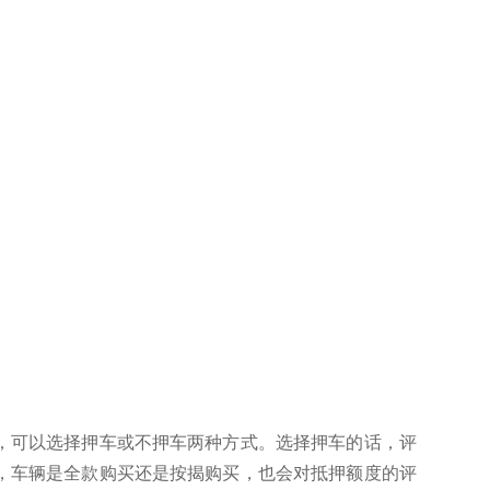
，可以选择押车或不押车两种方式。选择押车的话，评
，车辆是全款购买还是按揭购买，也会对抵押额度的评